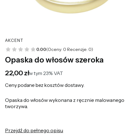
AKCENT
0.00
(Oceny: 0 Recenzje: 0)
Opaska do włosów szeroka
Cena
22,00 zł
w tym 23% VAT
w tym
23%
VAT
Ceny podane bez kosztów dostawy.
Opaska do włosów wykonana z ręcznie malowanego
tworzywa.
Przejdź do pełnego opisu