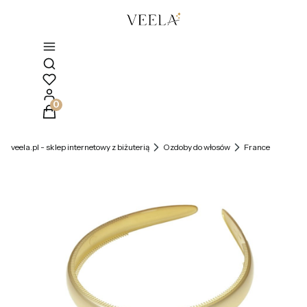
Otwórz wyszukiwarkę
Produkty w koszyku: 0. Zobacz szczegóły
veela.pl - sklep internetowy z biżuterią
Ozdoby do włosów
France