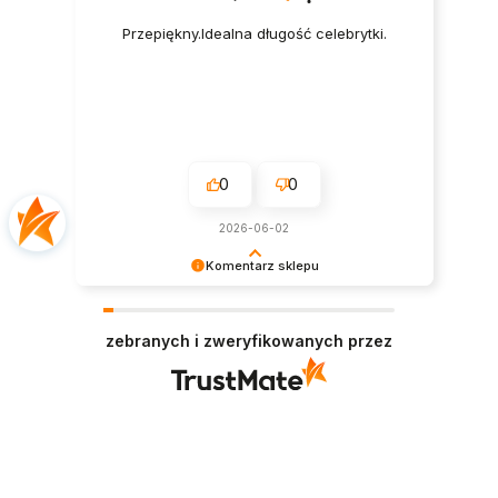
Przepiękny.Idealna długość celebrytki.
0
0
2026-06-02
Komentarz sklepu
Dziękujemy serdecznie za miłe słowa! Jesteśmy
niezmiernie zadowoleni, że sprostaliśmy Twoim
zebranych i zweryfikowanych przez
oczekiwaniom.