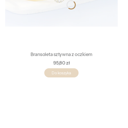
Bransoleta sztywna z oczkiem
Cena
95,80 zł
Do koszyka