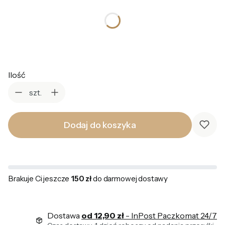
*
Kolor
Wybierz
Ilość
szt.
Dodaj do koszyka
Brakuje Ci jeszcze
150 zł
do darmowej dostawy
Dostawa
od 12,90 zł
- InPost Paczkomat 24/7