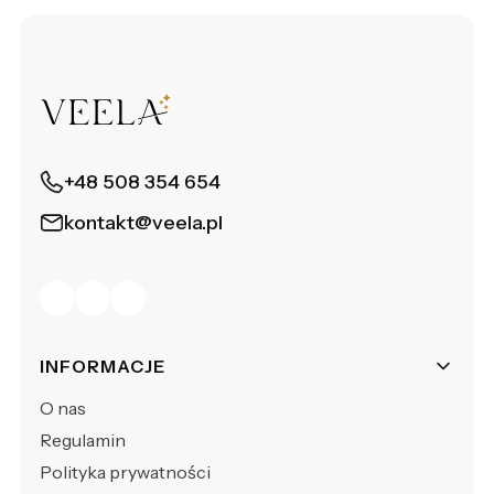
+48 508 354 654
kontakt@veela.pl
Linki w stopce
INFORMACJE
O nas
Regulamin
Polityka prywatności