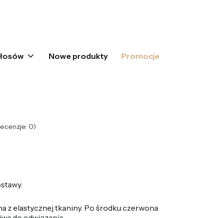
oszyku: 0. Zobacz szczegóły
włosów
Nowe produkty
Promocje
ecenzje: 0)
stawy.
a z elastycznej tkaniny. Po środku czerwona
liwa do odwiązania.