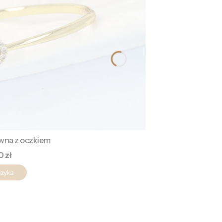
ywna z oczkiem
a
0 zł
szyka