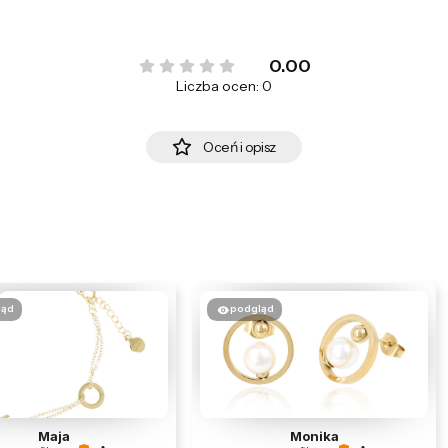
0.00
Liczba ocen: 0
Oceń i opisz
ląd
podgląd
Maja
Monika