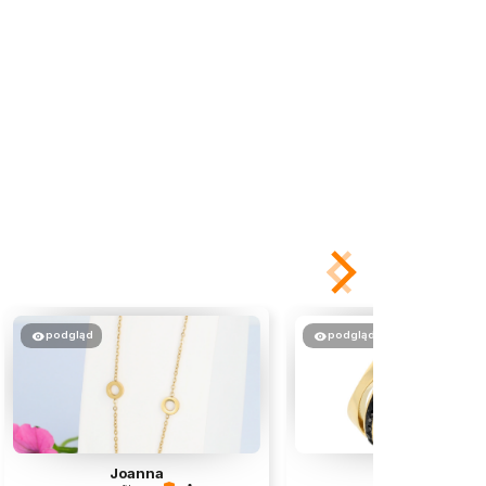
podgląd
podgląd
Joanna
Elzbieta