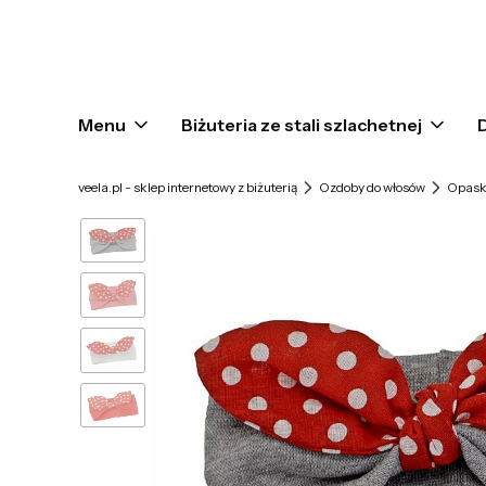
Menu
Biżuteria ze stali szlachetnej
veela.pl - sklep internetowy z biżuterią
Ozdoby do włosów
Opask