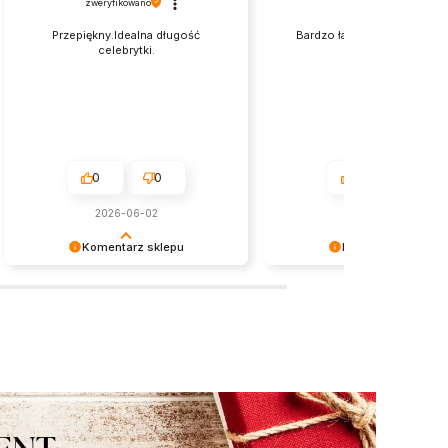
zweryfikowano
zweryfikowano
Przepiękny.Idealna długość
Bardzo ładnie wyglądają na 
celebrytki.
polecam💯
0
0
0
0
2026-06-02
w tym miesiącu
Komentarz sklepu
Komentarz sklepu
Dziękujemy serdecznie za miłe
Dziękujemy za miłe słowa!
słowa! Jesteśmy niezmiernie
Doceniamy czas poświęcony
zadowoleni, że sprostaliśmy Twoim
podzielenie się z nami Twoi
oczekiwaniom.
doświadczeniem. Jesteśmy
szczęśliwi, że mamy takich k
Z pozdrowieniami, obsługa s