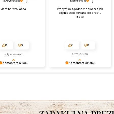
zweryfikowano
zweryfikowano
Jest bardzo ładna.
Wszystko zgodne z opisem a jak
pięknie zapakowane po prostu
mega
0
0
0
0
w tym miesiącu
2026-05-26
Komentarz sklepu
Komentarz sklepu
am miło czytać tak
Jest nam niezmiernie miło czytać
ą opinię. Zapraszamy
takie pozytywne słowa. To zawsze
e!
wielka satysfakcja wiedzieć, że
nasze starania zostały zauważone.
Dziękujemy za zaufanie i oczywiście
zapraszamy ponownie.