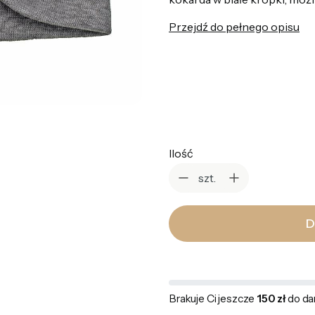
Przejdź do pełnego opisu
*
Kolor
Wybierz
Ilość
szt.
D
Brakuje Ci jeszcze
150 zł
do da