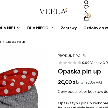
Produkty w k
DLA NIEJ
DLA NIEGO
Zestawy
Ozdoby do 
i
Opaska pin up
PRODUKT POLSKI
0.00
(Oceny: 0 R
Opaska pin up
Cena
20,00 zł
w tym 23% VAT
w tym
23%
VAT
Ceny podane bez kosztów do
Opaska typu pin up, wykonan
kokarda w białe kropki, moż