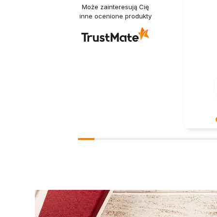
Może zainteresują Cię
inne ocenione produkty
Bardzo n
pozytywn
ponowni