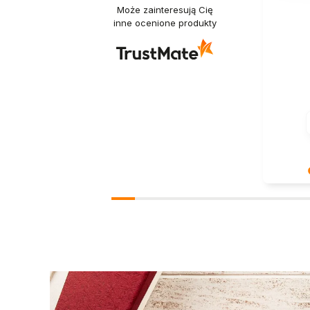
Może zainteresują Cię
inne ocenione produkty
Cieszymy
zgodne z
Do zobac