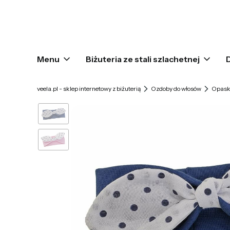
Menu
Biżuteria ze stali szlachetnej
veela.pl - sklep internetowy z biżuterią
Ozdoby do włosów
Opask