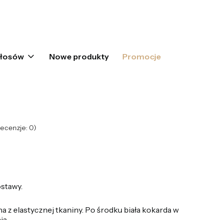
oszyku: 0. Zobacz szczegóły
włosów
Nowe produkty
Promocje
ecenzje: 0)
stawy.
 z elastycznej tkaniny. Po środku biała kokarda w
ia.