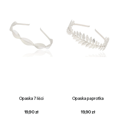
Opaska 7 liści
Opaska paprotka
Cena
Cena
19,90 zł
19,90 zł