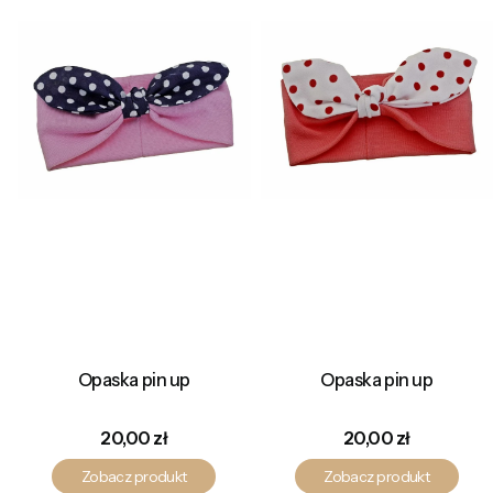
Opaska pin up
Opaska pin up
Cena
Cena
20,00 zł
20,00 zł
Zobacz produkt
Zobacz produkt