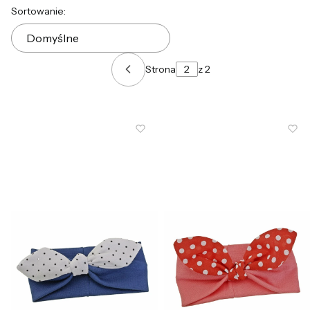
Lista produktów
Sortowanie:
Domyślne
Strona
z 2
Poprzednie produkty