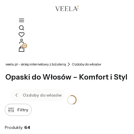
Otwórz wyszukiwarkę
Produkty w koszyku: 0. Zobacz szczegóły
veela.pl - sklep internetowy z biżuterią
Ozdoby do włosów
Opaski do Włosów – Komfort i Styl
Ozdoby do włosów
Filtry
Produkty:
64