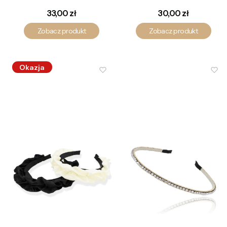
Cena
Cena
33,00 zł
30,00 zł
Zobacz produkt
Zobacz produkt
Okazja