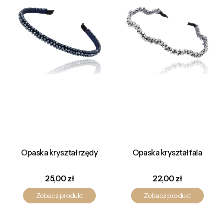
Opaska kryształ rzędy
Opaska kryształ fala
Cena
Cena
25,00 zł
22,00 zł
Zobacz produkt
Zobacz produkt