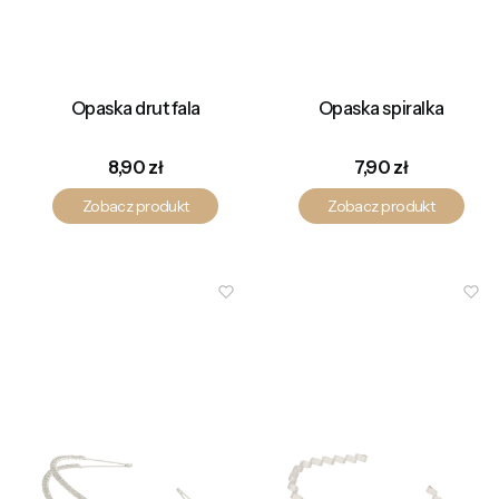
Opaska drut fala
Opaska spiralka
Cena
Cena
8,90 zł
7,90 zł
Zobacz produkt
Zobacz produkt