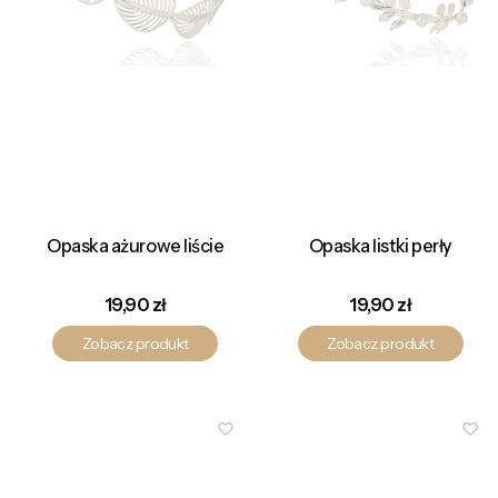
Opaska ażurowe liście
Opaska listki perły
Cena
Cena
19,90 zł
19,90 zł
Zobacz produkt
Zobacz produkt