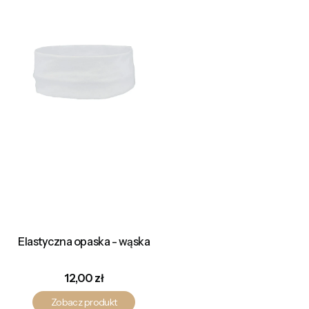
Elastyczna opaska - wąska
Cena
12,00 zł
Zobacz produkt