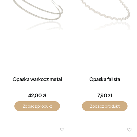
Opaska warkocz metal
Opaska falista
Cena
Cena
42,00 zł
7,90 zł
Zobacz produkt
Zobacz produkt