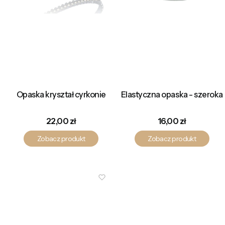
Opaska kryształ cyrkonie
Elastyczna opaska - szeroka
Cena
Cena
22,00 zł
16,00 zł
Zobacz produkt
Zobacz produkt