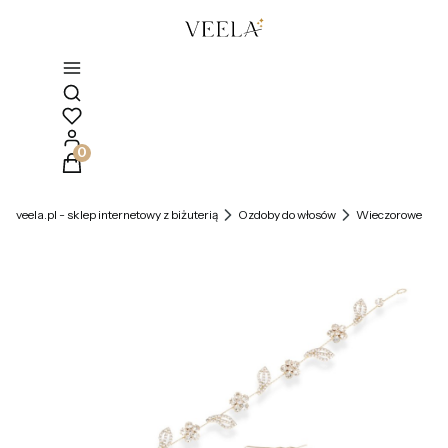
Otwórz wyszukiwarkę
Produkty w koszyku: 0. Zobacz szczegóły
veela.pl - sklep internetowy z biżuterią
Ozdoby do włosów
Wieczorowe