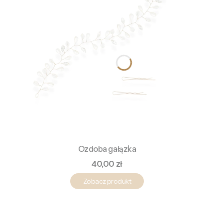
Ozdoba gałązka
Cena
40,00 zł
Zobacz produkt