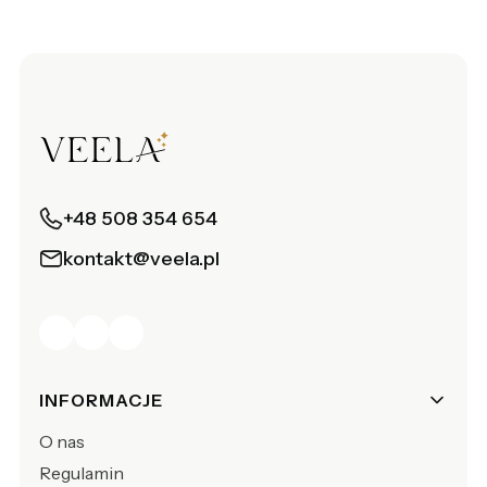
+48 508 354 654
kontakt@veela.pl
Linki w stopce
INFORMACJE
O nas
Regulamin