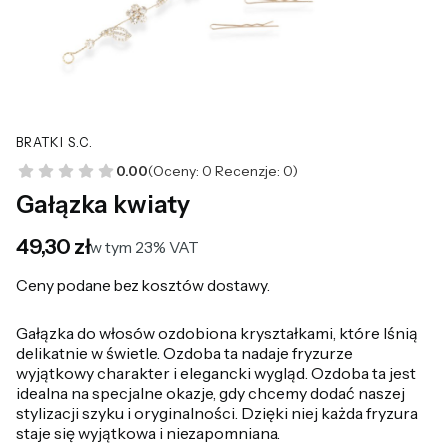
BRATKI S.C.
0.00
(Oceny: 0 Recenzje: 0)
Gałązka kwiaty
Cena
49,30 zł
w tym 23% VAT
w tym
23%
VAT
Ceny podane bez kosztów dostawy.
Gałązka do włosów ozdobiona kryształkami, które lśnią
delikatnie w świetle. Ozdoba ta nadaje fryzurze
wyjątkowy charakter i elegancki wygląd. Ozdoba ta jest
idealna na specjalne okazje, gdy chcemy dodać naszej
stylizacji szyku i oryginalności. Dzięki niej każda fryzura
staje się wyjątkowa i niezapomniana.