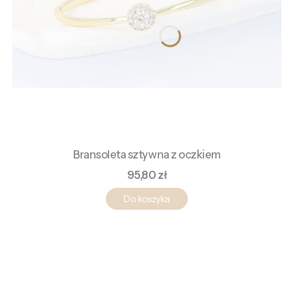
Bransoleta sztywna z oczkiem
Cena
95,80 zł
Do koszyka