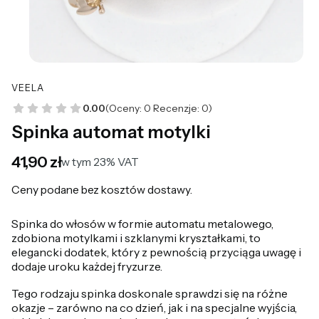
VEELA
0.00
(Oceny: 0 Recenzje: 0)
Spinka automat motylki
Cena
41,90 zł
w tym 23% VAT
w tym
23%
VAT
Ceny podane bez kosztów dostawy.
Spinka do włosów w formie automatu metalowego,
zdobiona motylkami i szklanymi kryształkami, to
elegancki dodatek, który z pewnością przyciąga uwagę i
dodaje uroku każdej fryzurze.
Tego rodzaju spinka doskonale sprawdzi się na różne
okazje – zarówno na co dzień, jak i na specjalne wyjścia,