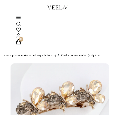
Otwórz wyszukiwarkę
Produkty w koszyku: 0. Zobacz szczegóły
veela.pl - sklep internetowy z biżuterią
Ozdoby do włosów
Spinki