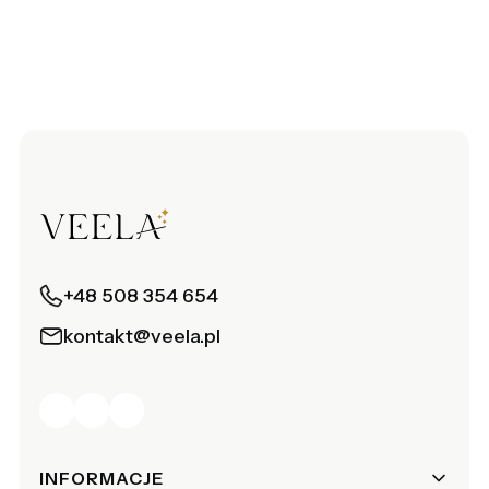
+48 508 354 654
kontakt@veela.pl
Linki w stopce
INFORMACJE