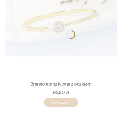
Bransoleta sztywna z oczkiem
Cena
95,80 zł
Do koszyka