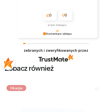
0
0
w tym miesiącu
Komentarz sklepu
Bardzo nam miło czytać tak pozytywną opinię.
Zapraszamy ponownie!
zebranych i zweryfikowanych przez
Zobacz również
Okazja