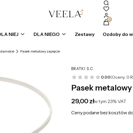
Produkty w k
DLA NIEJ
DLA NIEGO
Zestawy
Ozdoby do 
 damskie
Pasek metalowy zapięcie
BRATKI S.C.
0.00
(Oceny: 0 R
Pasek metalowy 
Cena
29,00 zł
w tym 23% VAT
w tym
23%
VAT
Ceny podane bez kosztów do
*
Kolor