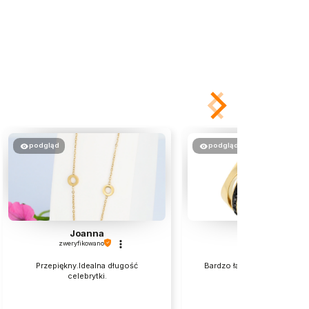
podgląd
podgląd
Joanna
Elzbieta
zweryfikowano
zweryfikowano
Przepiękny.Idealna długość
Bardzo ładnie wyglądają na 
celebrytki.
polecam💯