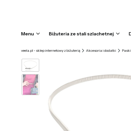
Menu
Biżuteria ze stali szlachetnej
veela.pl - sklep internetowy z biżuterią
Akcesoria i dodatki
Paski