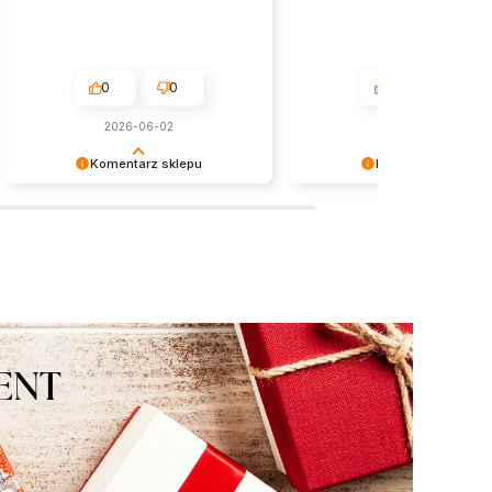
0
0
0
0
2026-06-02
w tym miesiącu
Komentarz sklepu
Komentarz sklepu
Dziękujemy serdecznie za miłe
Dziękujemy za miłe słowa!
słowa! Jesteśmy niezmiernie
Doceniamy czas poświęcony
zadowoleni, że sprostaliśmy Twoim
podzielenie się z nami Twoi
oczekiwaniom.
doświadczeniem. Jesteśmy
szczęśliwi, że mamy takich k
Z pozdrowieniami, obsługa s