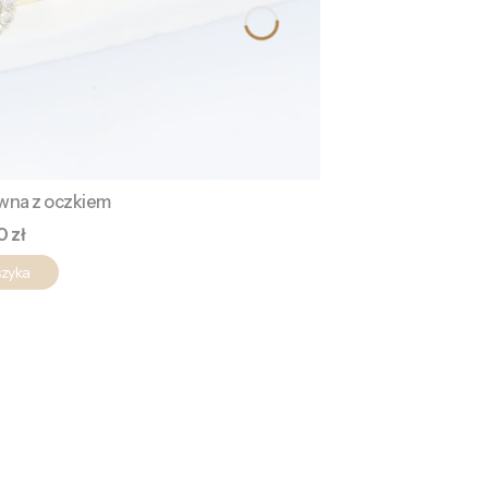
ywna z oczkiem
a
0 zł
szyka