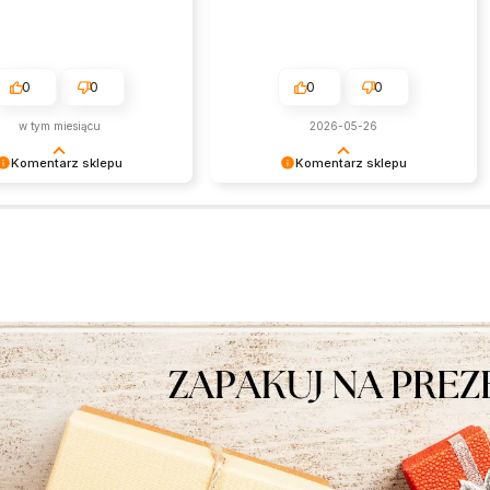
0
0
0
0
w tym miesiącu
2026-05-26
Komentarz sklepu
Komentarz sklepu
am miło czytać tak
Jest nam niezmiernie miło czytać
ą opinię. Zapraszamy
takie pozytywne słowa. To zawsze
e!
wielka satysfakcja wiedzieć, że
nasze starania zostały zauważone.
Dziękujemy za zaufanie i oczywiście
zapraszamy ponownie.