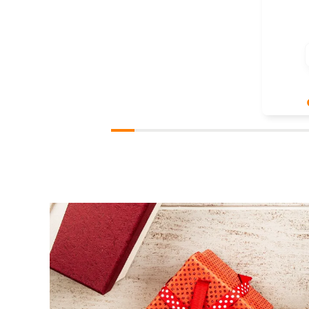
Bardzo n
pozytywn
ponowni