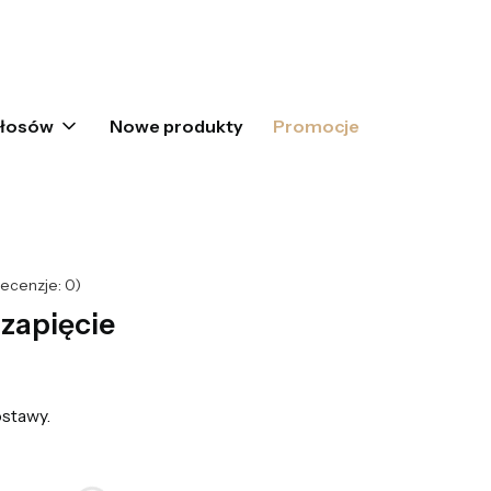
oszyku: 0. Zobacz szczegóły
włosów
Nowe produkty
Promocje
ecenzje: 0)
zapięcie
stawy.