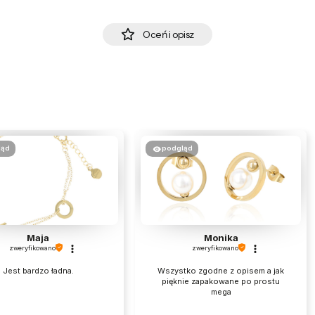
Oceń i opisz
ląd
podgląd
Maja
Monika
zweryfikowano
zweryfikowano
Jest bardzo ładna.
Wszystko zgodne z opisem a jak
pięknie zapakowane po prostu
mega