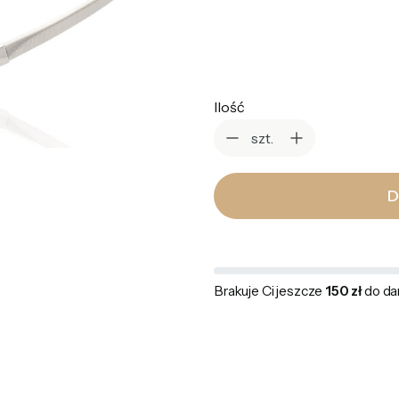
Wybierz
Ilość
szt.
D
Brakuje Ci jeszcze
150 zł
do da