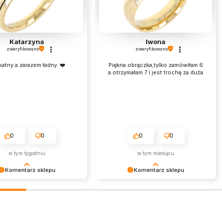
Katarzyna
Iwona
zweryfikowano
zweryfikowano
katny a zarazem ładny. ❤️
Piękna obrączka,tylko zamówiłam 6
a otrzymałam 7 i jest trochę za duża
0
0
0
0
w tym tygodniu
w tym miesiącu
Komentarz sklepu
Komentarz sklepu
my bardzo za Twoją opinię!
Cieszymy się, że nasza biżuteria
cenzja wiele dla nas znaczy
spotkała się z tak ciepłym
niej wiemy, że jesteśmy na
przyjęciem. Dziękujemy za zaufanie
 torze :) Z
i życzymy przyjemnego noszenia
eniami, obsługa sklepu.
zakupionych produktów!