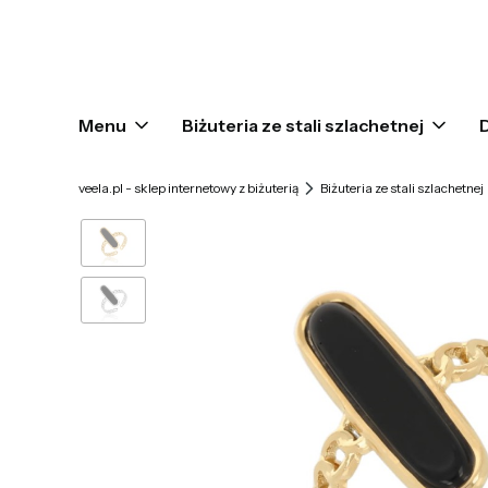
Menu
Biżuteria ze stali szlachetnej
veela.pl - sklep internetowy z biżuterią
Biżuteria ze stali szlachetnej