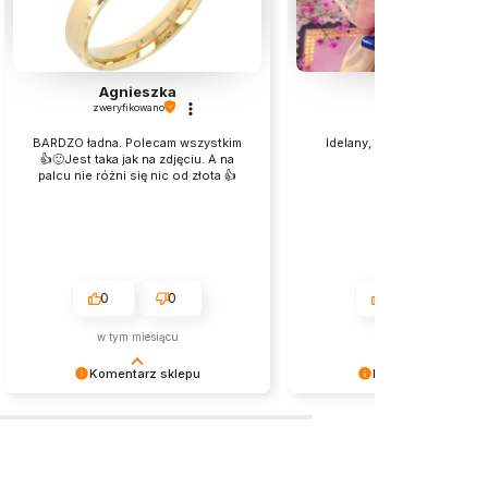
Agnieszka
Aneta
zweryfikowano
zweryfikowano
BARDZO ładna. Polecam wszystkim
Idelany, piekny, dokłądnie j
👍🙂Jest taka jak na zdjęciu. A na
zdjęciu
palcu nie różni się nic od złota 👍
0
0
0
0
w tym miesiącu
2026-06-16
Komentarz sklepu
Komentarz sklepu
Jest nam niezmiernie miło czytać
Dziękujemy za pozostawien
takie pozytywne słowa. To zawsze
tak dobrej opinii. Naszym
wielka satysfakcja wiedzieć, że
priorytetem jest satysfakcja k
nasze starania zostały zauważone.
Twoja recenzja potwierdza 
Dziękujemy za zaufanie i oczywiście
wysiłki - dziękujemy raz jesz