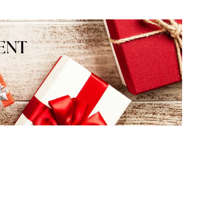
zapraszamy ponownie.
mamy nadzieję - do szybki
zobaczenia!