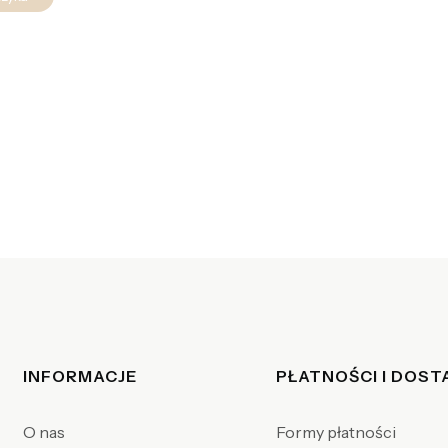
Linki w stopce
INFORMACJE
PŁATNOŚCI I DOS
O nas
Formy płatności