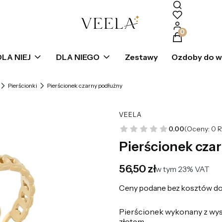
Produkty w k
DLA NIEJ
DLA NIEGO
Zestawy
Ozdoby do 
Pierścionki
Pierścionek czarny podłużny
VEELA
0.00
(Oceny: 0 R
Pierścionek cza
Cena
56,50 zł
w tym 23% VAT
w tym
23%
VAT
Ceny podane bez kosztów do
Pierścionek wykonany z wysok
złotem,