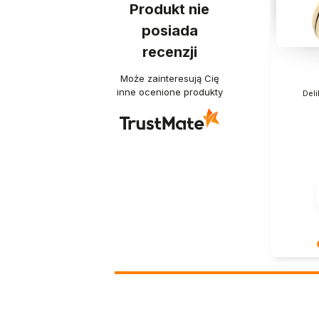
Produkt nie
posiada
recenzji
Może zainteresują Cię
inne ocenione produkty
Deli
Dziękuje
Twoja re
- dzięki 
właściwym
pozdrowi