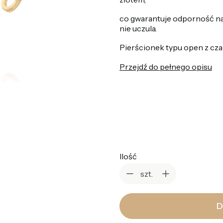
co gwarantuje odporność na
nie uczula.
Pierścionek typu open z cz
Przejdź do pełnego opisu
*
Kolor
Wybierz
Ilość
szt.
D