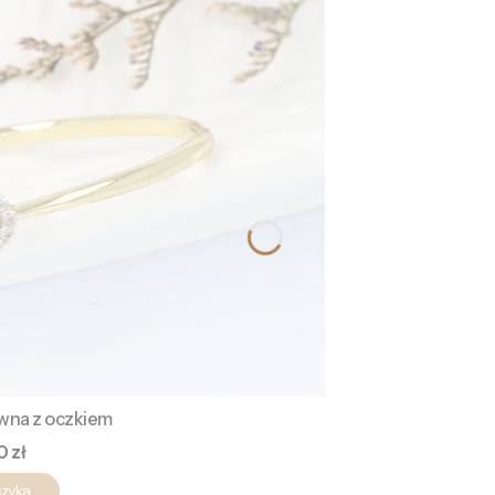
ywna z oczkiem
a
0 zł
szyka