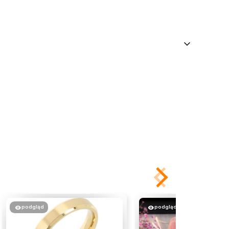
podgląd
podgląd