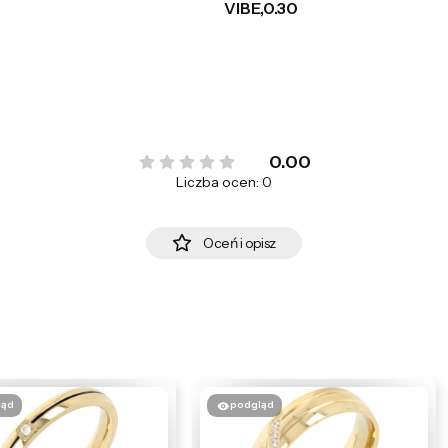
VIBE,0.30
0.00
Liczba ocen: 0
Oceń i opisz
ląd
podgląd