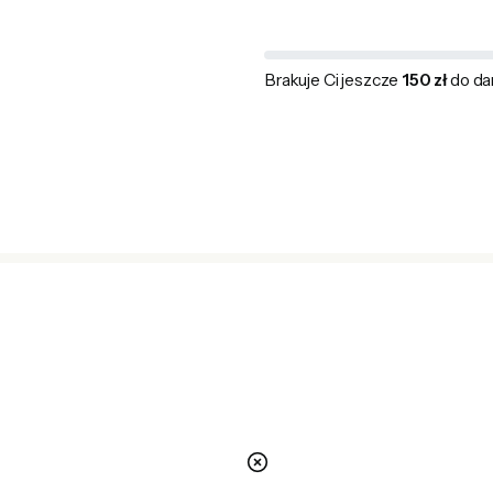
Brakuje Ci jeszcze
150 zł
do da
nie