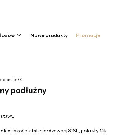
oszyku: 0. Zobacz szczegóły
włosów
Nowe produkty
Promocje
ecenzje: 0)
rny podłużny
stawy.
iej jakości stali nierdzewnej 316L, pokryty 14k