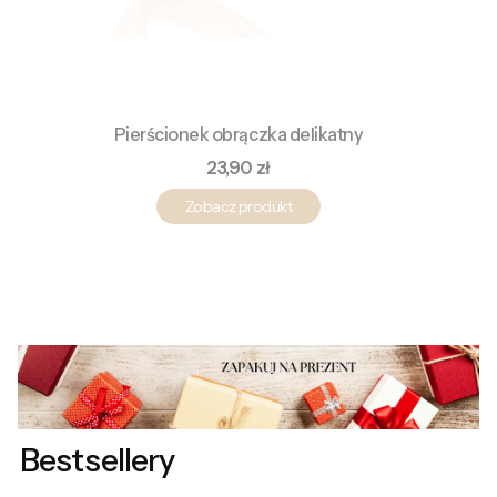
Pierścionek obrączka delikatny
Cena
23,90 zł
Zobacz produkt
Bestsellery