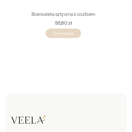
Bransoleta sztywna z oczkiem
Cena
95,80 zł
Do koszyka