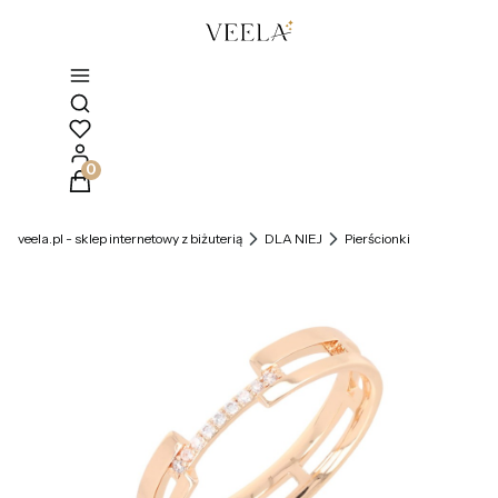
Otwórz wyszukiwarkę
Produkty w koszyku: 0. Zobacz szczegóły
veela.pl - sklep internetowy z biżuterią
DLA NIEJ
Pierścionki