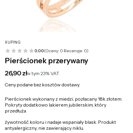
XUPING
0.00
(Oceny: 0 Recenzje: 0)
Pierścionek przerywany
Cena
26,90 zł
w tym 23% VAT
w tym
23%
VAT
Ceny podane bez kosztów dostawy.
Pierścionek wykonany z miedzi, pozłacany 18k złotem.
Pokryty dodatkowo lakierem jubilerskim, który
przedłuża
żywotność koloru i nadaje wspaniały blask. Produkt
antyalergiczny, nie zawierający niklu.