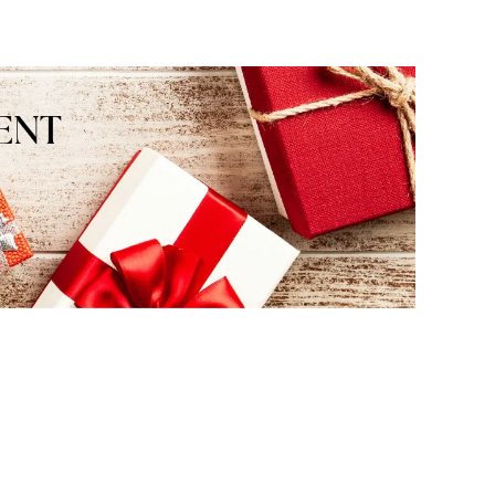
takich jak Ty i jesteśmy zadowoleni,
że nam się udało. Mamy nadzieję, że
do nas wrócisz :) Pozdrawiamy