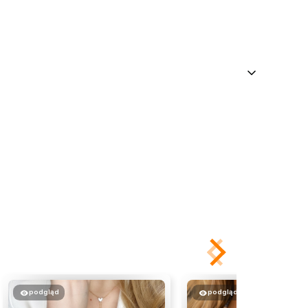
podgląd
podgląd