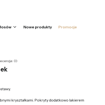
oszyku: 0. Zobacz szczegóły
włosów
Nowe produkty
Promocje
ecenzje: 0)
dek
stawy.
bnymi kryształkami. Pokryty dodatkowo lakierem