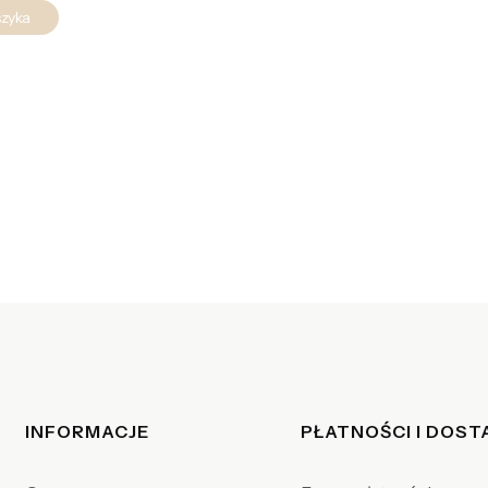
szyka
Linki w stopce
INFORMACJE
PŁATNOŚCI I DOS