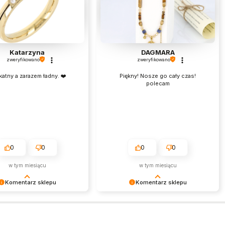
Katarzyna
DAGMARA
zweryfikowano
zweryfikowano
katny a zarazem ładny. ❤️
Piękny! Nosze go cały czas!
polecam
0
0
0
0
w tym miesiącu
w tym miesiącu
Komentarz sklepu
Komentarz sklepu
my bardzo za Twoją opinię!
Bardzo dziękujemy za pozytywną
cenzja wiele dla nas znaczy
opinię. Każda taka recenzja jest dla
niej wiemy, że jesteśmy na
nas niezwykle ważna i stanowi