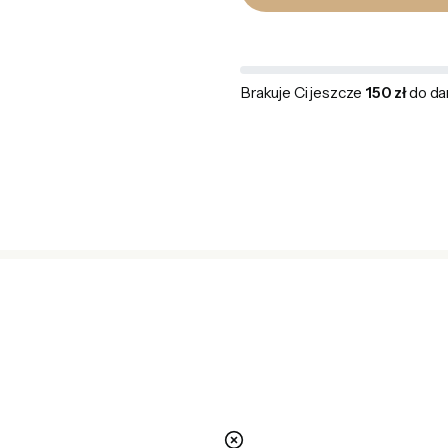
Brakuje Ci jeszcze
150 zł
do da
nie