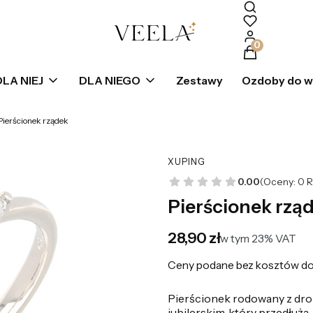
Produkty w k
DLA NIEJ
DLA NIEGO
Zestawy
Ozdoby do 
Pierścionek rządek
XUPING
0.00
(Oceny: 0 R
Pierścionek rzą
Cena
28,90 zł
w tym 23% VAT
w tym
23%
VAT
Ceny podane bez kosztów do
Pierścionek rodowany z dro
jubilerskim, który przedłuża