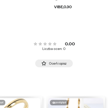
VIBE,0.30
0.00
Liczba ocen: 0
Oceń i opisz
ląd
podgląd