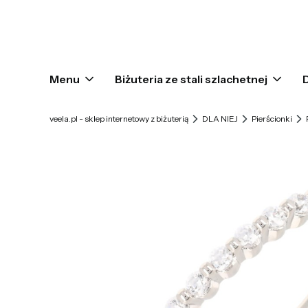
Menu
Biżuteria ze stali szlachetnej
veela.pl - sklep internetowy z biżuterią
DLA NIEJ
Pierścionki