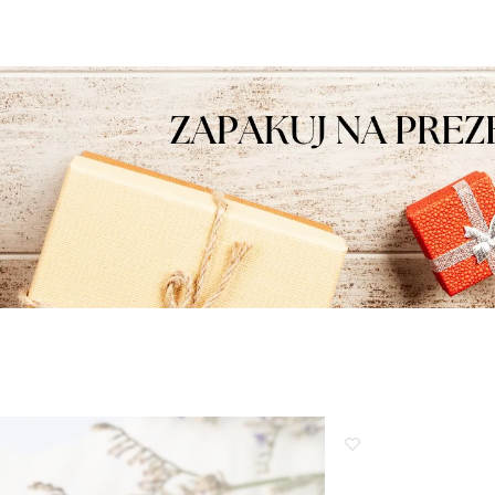
 torze :) Z
motywację do dalszej pracy na jak
eniami, obsługa sklepu.
najwyższym poziomie.