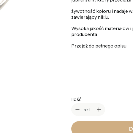
żywotność koloru i nadaje ws
zawierający niklu.
Wysoka jakość materiałów i
producenta.
Przejdź do pełnego opisu
*
Rozmiar pierścionka
Wybierz
Ilość
szt.
D