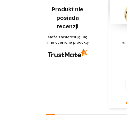
Produkt nie
posiada
recenzji
Może zainteresują Cię
inne ocenione produkty
Deli
Dziękuje
Twoja re
- dzięki 