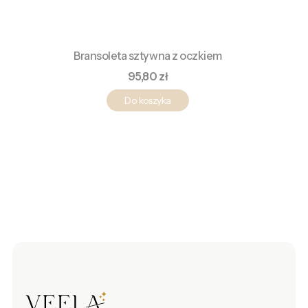
Bransoleta sztywna z oczkiem
Cena
95,80 zł
Do koszyka