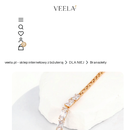
Otwórz wyszukiwarkę
Produkty w koszyku: 0. Zobacz szczegóły
veela.pl - sklep internetowy z biżuterią
DLA NIEJ
Bransolety