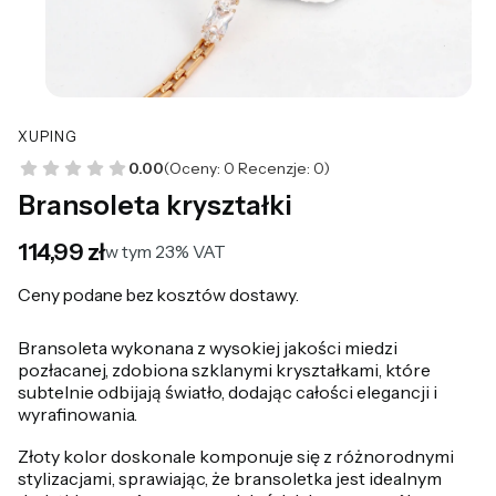
XUPING
0.00
(Oceny: 0 Recenzje: 0)
Bransoleta kryształki
Cena
114,99 zł
w tym 23% VAT
w tym
23%
VAT
Ceny podane bez kosztów dostawy.
Bransoleta wykonana z wysokiej jakości miedzi
pozłacanej, zdobiona szklanymi kryształkami, które
subtelnie odbijają światło, dodając całości elegancji i
wyrafinowania.
Złoty kolor doskonale komponuje się z różnorodnymi
stylizacjami, sprawiając, że bransoletka jest idealnym