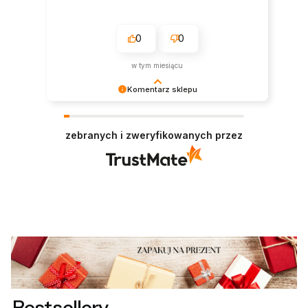
0
0
w tym miesiącu
Komentarz sklepu
Cieszymy się, że wszystko było zgodne z
Twoimi oczekiwaniami. Do zobaczenia
zebranych i zweryfikowanych przez
ponownie!
Bestsellery