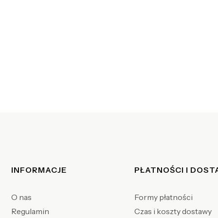
Linki w stopce
INFORMACJE
PŁATNOŚCI I DOS
O nas
Formy płatności
Regulamin
Czas i koszty dostawy