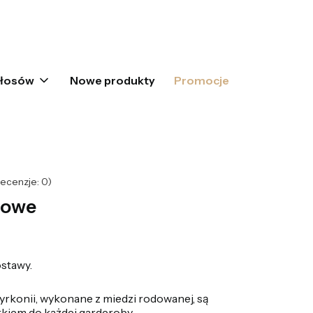
oszyku: 0. Zobacz szczegóły
włosów
Nowe produkty
Promocje
ecenzje: 0)
łowe
stawy.
cyrkonii, wykonane z miedzi rodowanej, są
kiem do każdej garderoby.