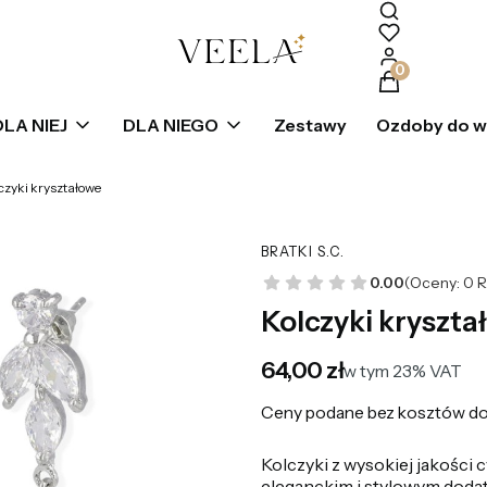
Produkty w k
DLA NIEJ
DLA NIEGO
Zestawy
Ozdoby do 
czyki kryształowe
BRATKI S.C.
0.00
(Oceny: 0 R
Kolczyki kryszta
Cena
64,00 zł
w tym 23% VAT
w tym
23%
VAT
Ceny podane bez kosztów do
Kolczyki z wysokiej jakości 
eleganckim i stylowym dodat