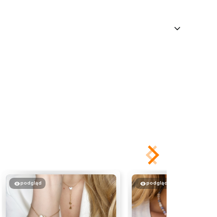
podgląd
podgląd