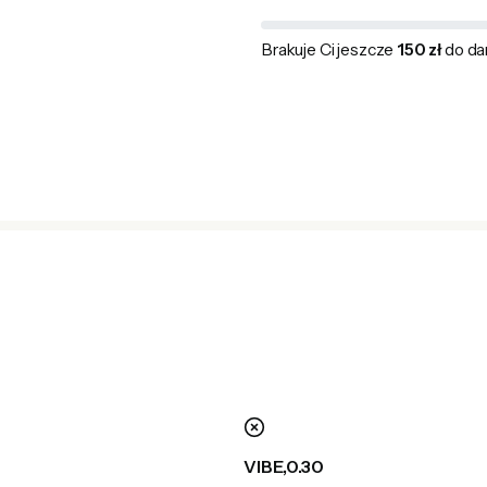
Brakuje Ci jeszcze
150 zł
do da
nie
VIBE,0.30