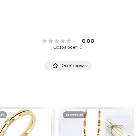
0.00
Liczba ocen: 0
Oceń i opisz
ląd
podgląd