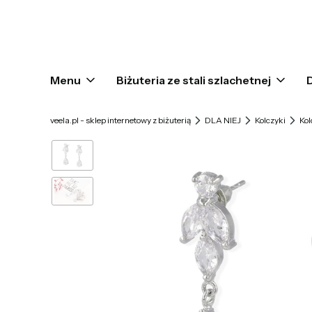
Menu
Biżuteria ze stali szlachetnej
veela.pl - sklep internetowy z biżuterią
DLA NIEJ
Kolczyki
Kol