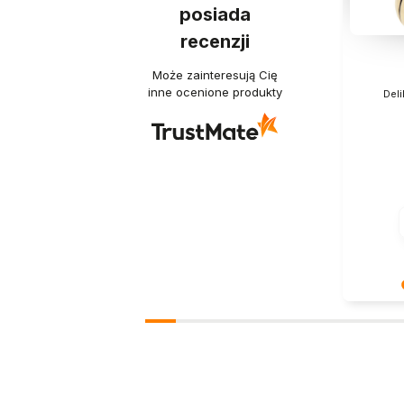
posiada
recenzji
Może zainteresują Cię
inne ocenione produkty
Deli
Dziękuje
Twoja re
- dzięki 
właściwym
pozdrowi