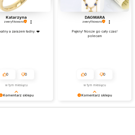
Katarzyna
DAGMARA
zweryfikowano
zweryfikowano
katny a zarazem ładny. ❤️
Piękny! Nosze go cały czas!
polecam
0
0
0
0
w tym miesiącu
w tym miesiącu
Komentarz sklepu
Komentarz sklepu
my bardzo za Twoją opinię!
Bardzo dziękujemy za pozytywną
cenzja wiele dla nas znaczy
opinię. Każda taka recenzja jest dla
niej wiemy, że jesteśmy na
nas niezwykle ważna i stanowi
 torze :) Z
motywację do dalszej pracy na jak
eniami, obsługa sklepu.
najwyższym poziomie.