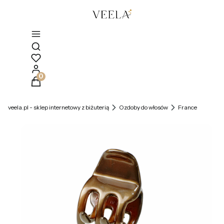
Otwórz wyszukiwarkę
Produkty w koszyku: 0. Zobacz szczegóły
veela.pl - sklep internetowy z biżuterią
Ozdoby do włosów
France