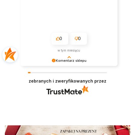
0
0
w tym miesiącu
Komentarz sklepu
Cieszymy się, że wszystko było zgodne z
Twoimi oczekiwaniami. Do zobaczenia
zebranych i zweryfikowanych przez
ponownie!