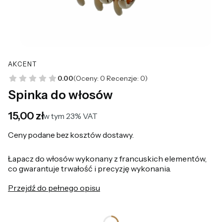
AKCENT
0.00
(Oceny: 0 Recenzje: 0)
Spinka do włosów
Cena
15,00 zł
w tym 23% VAT
w tym
23%
VAT
Ceny podane bez kosztów dostawy.
Łapacz do włosów wykonany z francuskich elementów,
co gwarantuje trwałość i precyzję wykonania.
Przejdź do pełnego opisu
*
Kolor