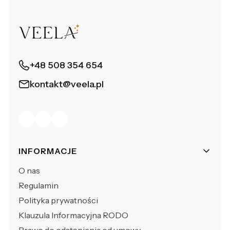
+48 508 354 654
kontakt@veela.pl
Linki w stopce
INFORMACJE
O nas
Regulamin
Polityka prywatności
Klauzula Informacyjna RODO