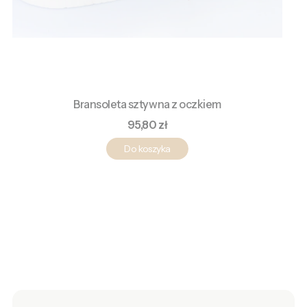
Bransoleta sztywna z oczkiem
Cena
95,80 zł
Do koszyka