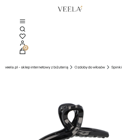
Otwórz wyszukiwarkę
Produkty w koszyku: 0. Zobacz szczegóły
veela.pl - sklep internetowy z biżuterią
Ozdoby do włosów
Spinki