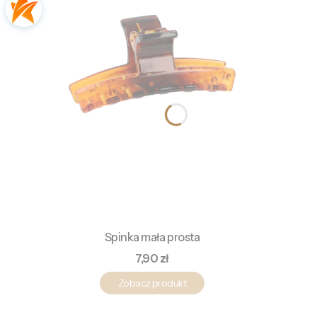
Spinka mała prosta
Cena
7,90 zł
Zobacz produkt