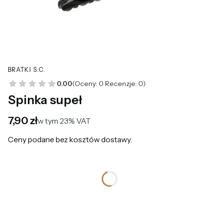
BRATKI S.C.
0.00
(Oceny: 0 Recenzje: 0)
Spinka supeł
Cena
7,90 zł
w tym 23% VAT
w tym
23%
VAT
Ceny podane bez kosztów dostawy.
*
Kolor
Wybierz