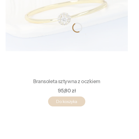
Bransoleta sztywna z oczkiem
Cena
95,80 zł
Do koszyka