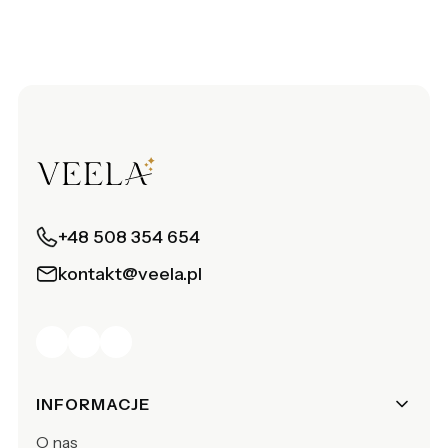
+48 508 354 654
kontakt@veela.pl
Linki w stopce
INFORMACJE
O nas