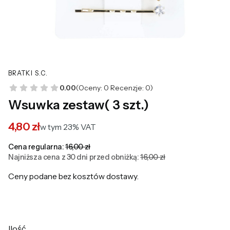
BRATKI S.C.
0.00
(Oceny: 0 Recenzje: 0)
Wsuwka zestaw( 3 szt.)
4,80 zł
w tym 23% VAT
w tym
23%
VAT
Cena regularna:
16,00 zł
Najniższa cena z 30 dni przed obniżką:
16,00 zł
Ceny podane bez kosztów dostawy.
Ilość