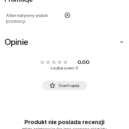
nie
Alternatywny widok
promocji
Opinie
0.00
Liczba ocen: 0
Oceń i opisz
Produkt nie posiada recenzji
Może zainteresują Cię inne ocenione produkty