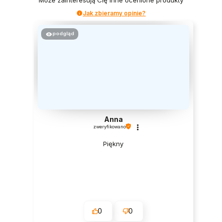
Jak zbieramy opinie?
podgląd
Anna
zweryfikowano
Piękny
0
0