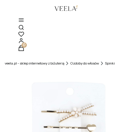
Otwórz wyszukiwarkę
Produkty w koszyku: 0. Zobacz szczegóły
veela.pl - sklep internetowy z biżuterią
Ozdoby do włosów
Spinki