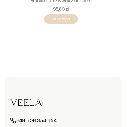
Bransoleta sztywna z oczkiem
Cena
95,80 zł
Do koszyka
+48 508 354 654