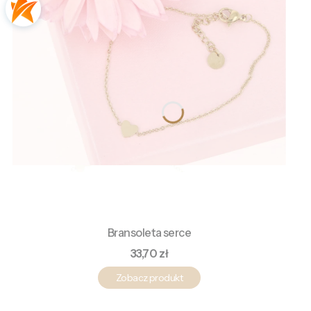
Bransoleta serce
Cena
33,70 zł
Zobacz produkt