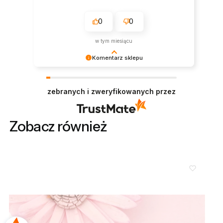
0
0
w tym miesiącu
Komentarz sklepu
Cieszymy się, że wszystko było zgodne z
Twoimi oczekiwaniami. Do zobaczenia
zebranych i zweryfikowanych przez
ponownie!
Zobacz również