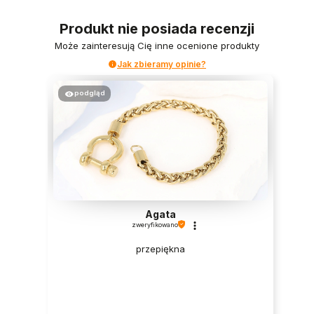
Produkt nie posiada recenzji
Może zainteresują Cię inne ocenione produkty
Jak zbieramy opinie?
podgląd
Agata
zweryfikowano
przepiękna