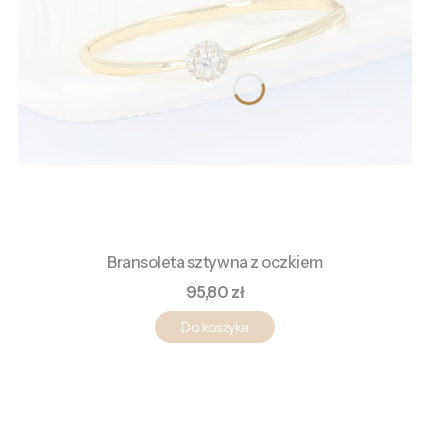
Bransoleta sztywna z oczkiem
Cena
95,80 zł
Do koszyka