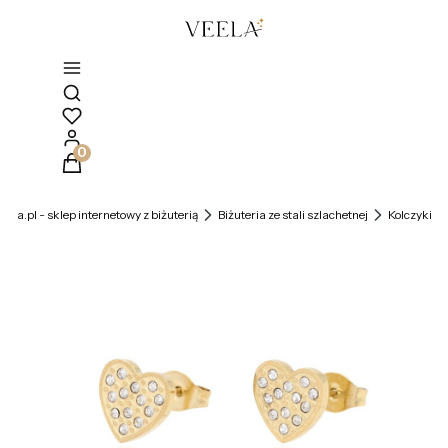
Otwórz wyszukiwarkę
Produkty w koszyku: 0. Zobacz szczegóły
veela.pl - sklep internetowy z biżuterią
Biżuteria ze stali szlachetnej
Kolczyki