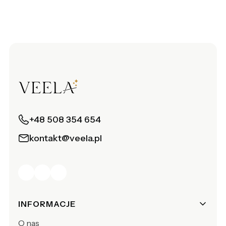
+48 508 354 654
kontakt@veela.pl
Linki w stopce
INFORMACJE
O nas