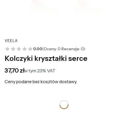
VEELA
0.00
(Oceny: 0 Recenzje: 0)
Kolczyki kryształki serce
Cena
37,70 zł
w tym 23% VAT
w tym
23%
VAT
Ceny podane bez kosztów dostawy.
*
Kolor
Wybierz