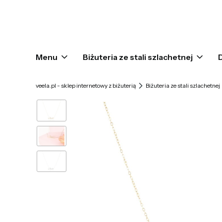
Menu
Biżuteria ze stali szlachetnej
veela.pl - sklep internetowy z biżuterią
Biżuteria ze stali szlachetnej