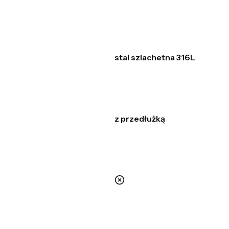
stal szlachetna 316L
z przedłużką
nie