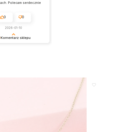
iach. Polecam serdecznie
0
0
2026-01-10
Komentarz sklepu
y za wybór naszych
 i pozytywną opinię.
y na kolejne zakupy w
lepie! W razie potrzeby
pół pomoże w
im wyborze. Serdecznie
amy!