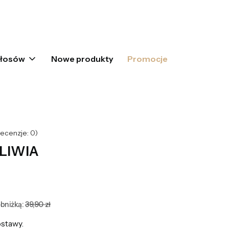
oszyku: 0. Zobacz szczegóły
włosów
Nowe produkty
Promocje
ecenzje: 0)
OLIWIA
bniżką:
39,90 zł
stawy.