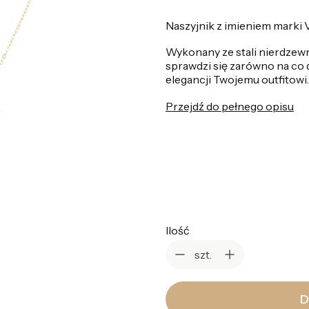
Naszyjnik z imieniem marki V
Wykonany ze stali nierdzew
sprawdzi się zarówno na co dz
elegancji Twojemu outfitowi.
Przejdź do pełnego opisu
*
Kolor
Wybierz
Ilość
szt.
D