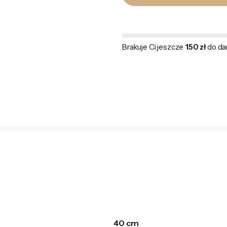
Brakuje Ci jeszcze
150 zł
do da
40 cm