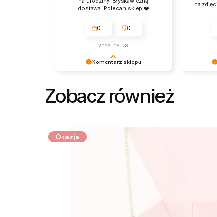
na urodziny. Błyskawiczną
na zdjęc
dostawa. Polecam.sklep ❤️
0
0
2026-05-28
Komentarz sklepu
Dziękujemy za ciepłe słowa i
Dziękujem
zaufanie do naszego sklepu. Cieszy
produktów
Zobacz również
nas, że zakupiona biżuteria
Zapraszam
przypadła do gustu. Zapraszamy do
naszym sk
śledzenia naszych nowości i
nasz zes
promocji!
odpowiedn
pozdrawi
Okazja