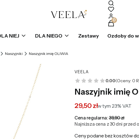
Produkty w k
DLA NIEJ
DLA NIEGO
Zestawy
Ozdoby do 
Naszyjniki
Naszyjnik imię OLIWIA
VEELA
0.00
(Oceny: 0 R
Naszyjnik imię 
29,50 zł
w tym 23% VAT
w tym
23%
VAT
Cena regularna:
39,90 zł
Najniższa cena z 30 dni przed o
Ceny podane bez kosztów do