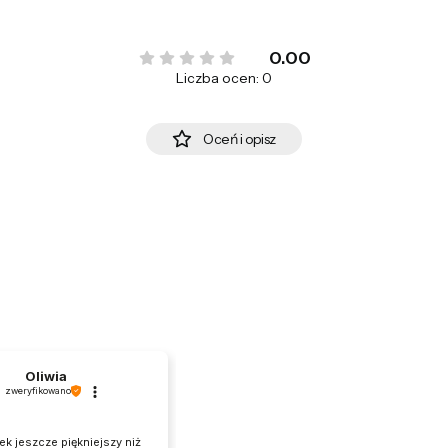
0.00
Liczba ocen: 0
Oceń i opisz
Oliwia
zweryfikowano
k jeszcze piękniejszy niż