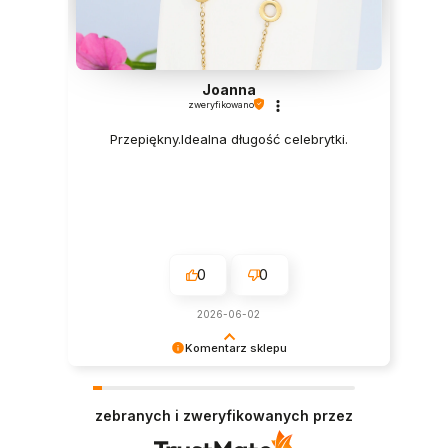
Joanna
zweryfikowano
Przepiękny.Idealna długość celebrytki.
0
0
2026-06-02
Komentarz sklepu
Dziękujemy serdecznie za miłe słowa! Jesteśmy
niezmiernie zadowoleni, że sprostaliśmy Twoim
zebranych i zweryfikowanych przez
oczekiwaniom.