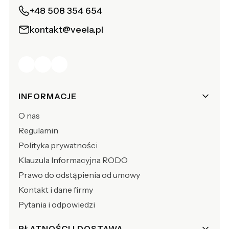
+48 508 354 654
kontakt@veela.pl
Linki w stopce
INFORMACJE
O nas
Regulamin
Polityka prywatności
Klauzula Informacyjna RODO
Prawo do odstąpienia od umowy
Kontakt i dane firmy
Pytania i odpowiedzi
PŁATNOŚCI I DOSTAWA