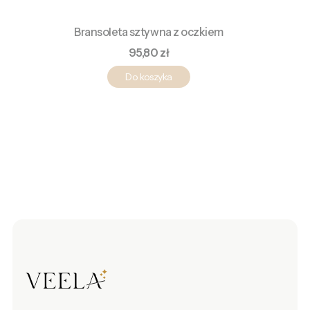
Bransoleta sztywna z oczkiem
Cena
95,80 zł
Do koszyka