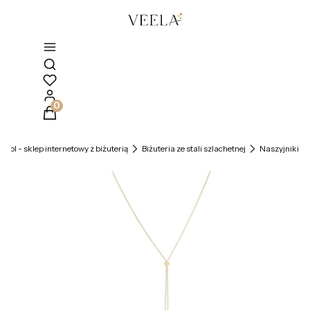
Otwórz wyszukiwarkę
Produkty w koszyku: 0. Zobacz szczegóły
la.pl - sklep internetowy z biżuterią
Biżuteria ze stali szlachetnej
Naszyjniki