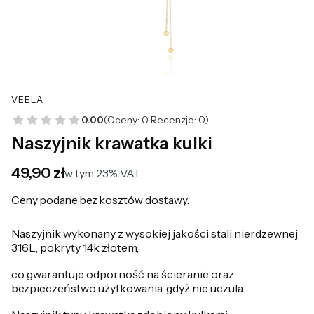
VEELA
0.00
(Oceny: 0 Recenzje: 0)
Naszyjnik krawatka kulki
Cena
49,90 zł
w tym 23% VAT
w tym
23%
VAT
Ceny podane bez kosztów dostawy.
Naszyjnik wykonany z wysokiej jakości stali nierdzewnej
316L, pokryty 14k złotem,
co gwarantuje odporność na ścieranie oraz
bezpieczeństwo użytkowania, gdyż nie uczula.