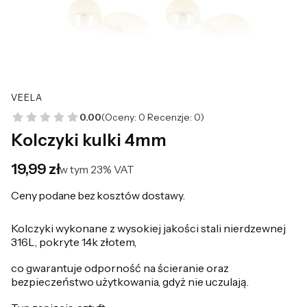
VEELA
0.00
(Oceny: 0 Recenzje: 0)
Kolczyki kulki 4mm
Cena
19,99 zł
w tym 23% VAT
w tym
23%
VAT
Ceny podane bez kosztów dostawy.
Kolczyki wykonane z wysokiej jakości stali nierdzewnej
316L, pokryte 14k złotem,
co gwarantuje odporność na ścieranie oraz
bezpieczeństwo użytkowania, gdyż nie uczulają.