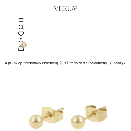
Otwórz wyszukiwarkę
Produkty w koszyku: 0. Zobacz szczegóły
veela.pl - sklep internetowy z biżuterią
Biżuteria ze stali szlachetnej
Kolczyki