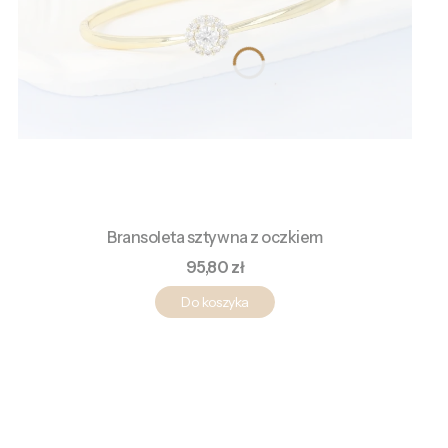
Bransoleta sztywna z oczkiem
Cena
95,80 zł
Do koszyka