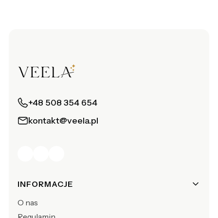
+48 508 354 654
kontakt@veela.pl
Linki w stopce
INFORMACJE
O nas
Regulamin