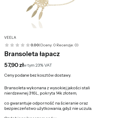
VEELA
0.00
(Oceny: 0 Recenzje: 0)
Bransoleta łapacz
Cena
57,90 zł
w tym 23% VAT
w tym
23%
VAT
Ceny podane bez kosztów dostawy.
Bransoleta wykonana z wysokiej jakości stali
nierdzewnej 316L, pokryta 14k złotem,
co gwarantuje odporność na ścieranie oraz
bezpieczeństwo użytkowania, gdyż nie uczula.