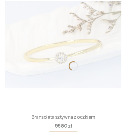
Bransoleta sztywna z oczkiem
Cena
95,80 zł