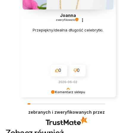
Joanna
zweryfikowano
Przepiękny.Idealna długość celebrytki.
0
0
2026-06-02
Komentarz sklepu
Dziękujemy serdecznie za miłe słowa! Jesteśmy
niezmiernie zadowoleni, że sprostaliśmy Twoim
zebranych i zweryfikowanych przez
oczekiwaniom.
Zobacz również