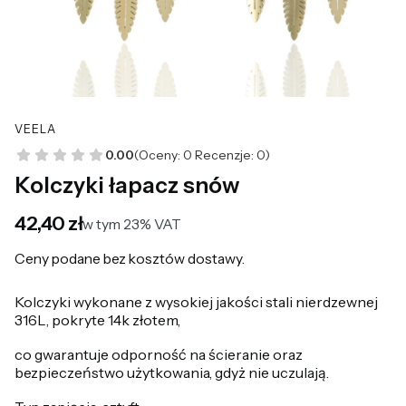
VEELA
0.00
(Oceny: 0 Recenzje: 0)
Kolczyki łapacz snów
Cena
42,40 zł
w tym 23% VAT
w tym
23%
VAT
Ceny podane bez kosztów dostawy.
Kolczyki wykonane z wysokiej jakości stali nierdzewnej
316L, pokryte 14k złotem,
co gwarantuje odporność na ścieranie oraz
bezpieczeństwo użytkowania, gdyż nie uczulają.