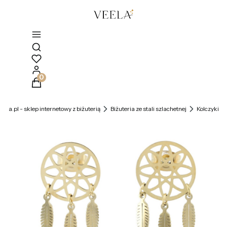
Otwórz wyszukiwarkę
Produkty w koszyku: 0. Zobacz szczegóły
veela.pl - sklep internetowy z biżuterią
Biżuteria ze stali szlachetnej
Kolczyki