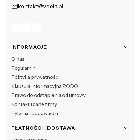
kontakt@veela.pl
Linki w stopce
INFORMACJE
O nas
Regulamin
Polityka prywatności
Klauzula Informacyjna RODO
Prawo do odstąpienia od umowy
Kontakt i dane firmy
Pytania i odpowiedzi
PŁATNOŚCI I DOSTAWA
Formy płatności