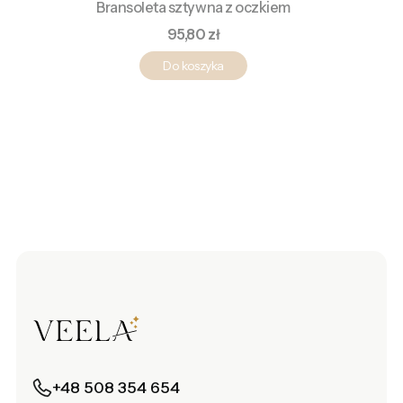
Bransoleta sztywna z oczkiem
Cena
95,80 zł
Do koszyka
+48 508 354 654