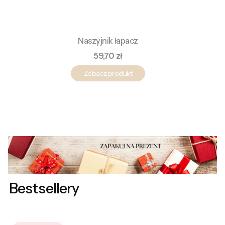
Naszyjnik łapacz
Cena
59,70 zł
Zobacz produkt
Bestsellery