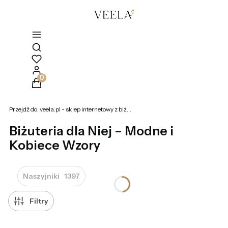
Otwórz wyszukiwarkę
Produkty w koszyku: 0. Zobacz szczegóły
Przejdź do:
veela.pl - sklep internetowy z biżuterią
Biżuteria dla Niej – Modne i
Kobiece Wzory
Naszyjniki
1397
Filtry