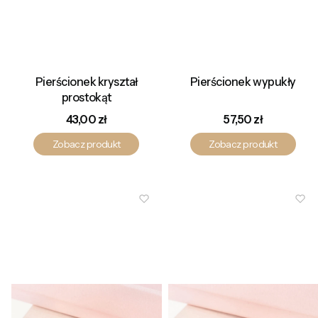
Pierścionek kryształ
Pierścionek wypukły
prostokąt
Cena
Cena
43,00 zł
57,50 zł
Zobacz produkt
Zobacz produkt