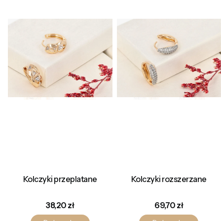
Kolczyki przeplatane
Kolczyki rozszerzane
Cena
Cena
38,20 zł
69,70 zł