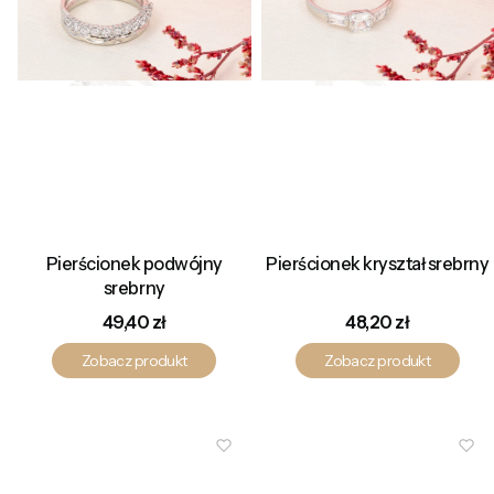
Pierścionek podwójny
Pierścionek kryształ srebrny
srebrny
Cena
Cena
49,40 zł
48,20 zł
Zobacz produkt
Zobacz produkt