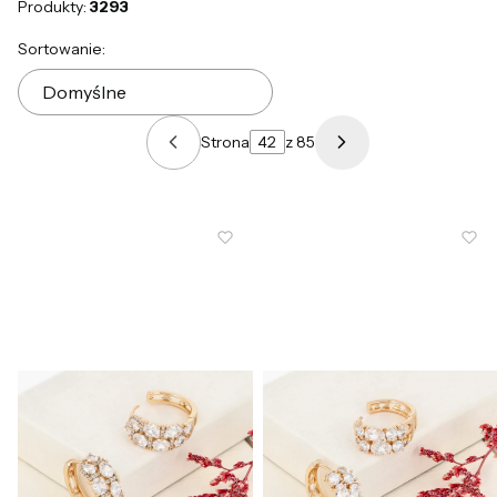
Produkty:
3293
Lista produktów
Sortowanie:
Domyślne
Strona
z 85
Poprzednie produkty
Następne produk