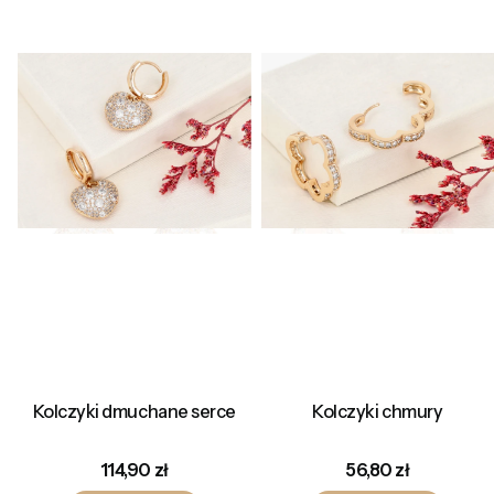
Kolczyki dmuchane serce
Kolczyki chmury
Cena
Cena
114,90 zł
56,80 zł