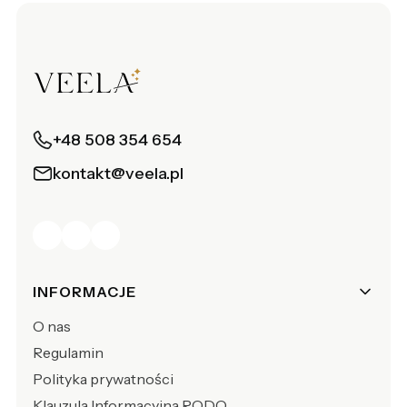
+48 508 354 654
kontakt@veela.pl
Linki w stopce
INFORMACJE
O nas
Regulamin
Polityka prywatności
Klauzula Informacyjna RODO