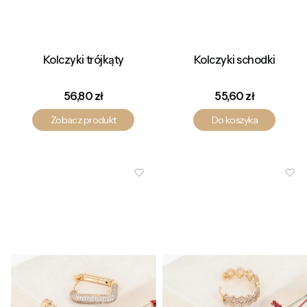
Kolczyki trójkąty
Kolczyki schodki
Cena
Cena
56,80 zł
55,60 zł
Zobacz produkt
Do koszyka