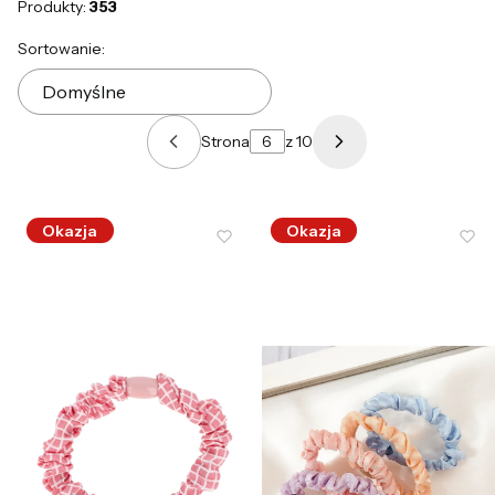
Produkty:
353
Lista produktów
Sortowanie:
Domyślne
Strona
z 10
Poprzednie produkty
Następne produk
Okazja
Okazja