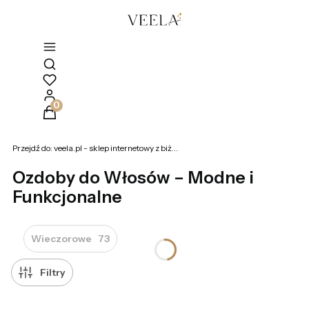
Otwórz wyszukiwarkę
Produkty w koszyku: 0. Zobacz szczegóły
Przejdź do:
veela.pl - sklep internetowy z biżuterią
Ozdoby do Włosów – Modne i
Funkcjonalne
Wieczorowe
73
Filtry