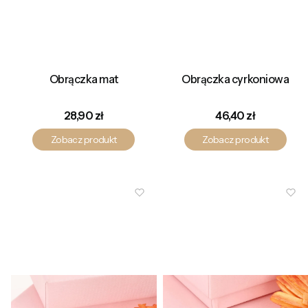
Obrączka mat
Obrączka cyrkoniowa
Cena
Cena
28,90 zł
46,40 zł
Zobacz produkt
Zobacz produkt