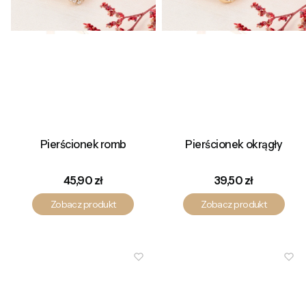
Pierścionek romb
Pierścionek okrągły
Cena
Cena
45,90 zł
39,50 zł
Zobacz produkt
Zobacz produkt