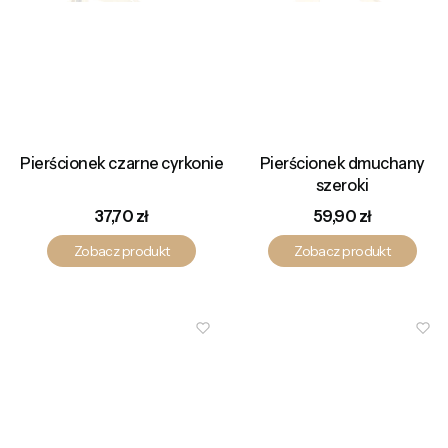
Pierścionek czarne cyrkonie
Pierścionek dmuchany
szeroki
Cena
Cena
37,70 zł
59,90 zł
Zobacz produkt
Zobacz produkt