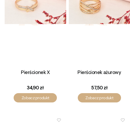
Pierścionek X
Pierścionek ażurowy
Cena
Cena
34,90 zł
57,50 zł
Zobacz produkt
Zobacz produkt