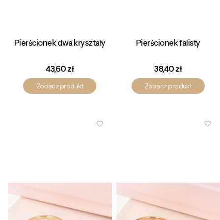
Pierścionek dwa kryształy
Pierścionek falisty
Cena
Cena
43,60 zł
38,40 zł
Zobacz produkt
Zobacz produkt