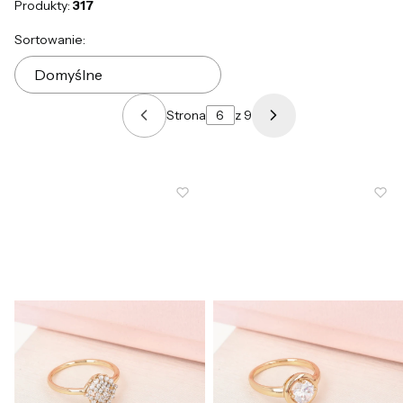
Produkty:
317
Lista produktów
Sortowanie:
Domyślne
Strona
z 9
Poprzednie produkty
Następne produkt