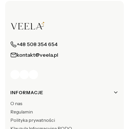
+48 508 354 654
kontakt@veela.pl
Linki w stopce
INFORMACJE
O nas
Regulamin
Polityka prywatności
Klauzula Informacyjna RODO