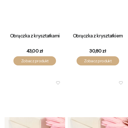
Obrączka z kryształkami
Obrączka z kryształkiem
Cena
Cena
43,00 zł
30,80 zł
Zobacz produkt
Zobacz produkt