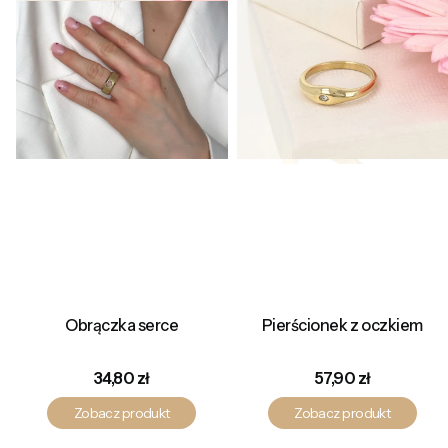
Obrączka serce
Pierścionek z oczkiem
Cena
Cena
34,80 zł
57,90 zł
Zobacz produkt
Zobacz produkt