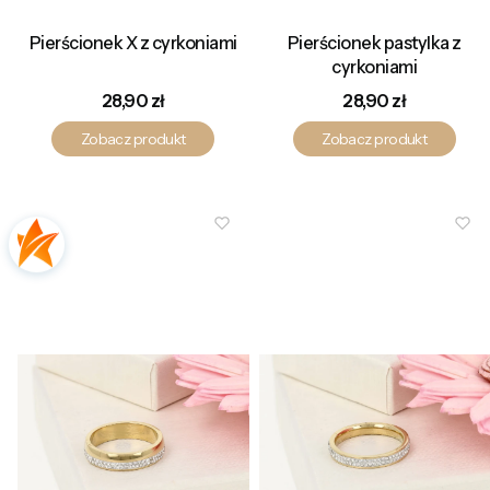
Pierścionek X z cyrkoniami
Pierścionek pastylka z
cyrkoniami
Cena
Cena
28,90 zł
28,90 zł
Zobacz produkt
Zobacz produkt