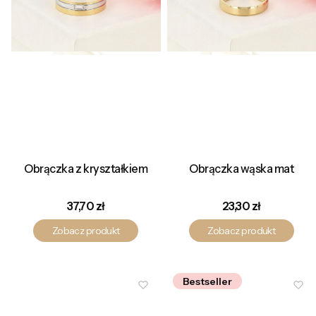
Obrączka z kryształkiem
Obrączka wąska mat
Cena
Cena
37,70 zł
23,30 zł
Zobacz produkt
Zobacz produkt
Bestseller