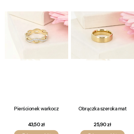
Pierścionek warkocz
Obrączka szeroka mat
Cena
Cena
43,50 zł
25,90 zł