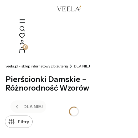
Otwórz wyszukiwarkę
Produkty w koszyku: 0. Zobacz szczegóły
veela.pl - sklep internetowy z biżuterią
DLA NIEJ
Pierścionki Damskie –
Różnorodność Wzorów
DLA NIEJ
Filtry